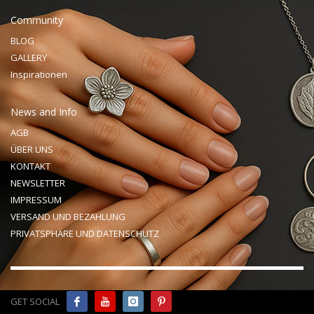
Community
BLOG
GALLERY
Inspirationen
News and Info
AGB
ÜBER UNS
KONTAKT
NEWSLETTER
IMPRESSUM
VERSAND UND BEZAHLUNG
PRIVATSPHÄRE UND DATENSCHUTZ
GET SOCIAL