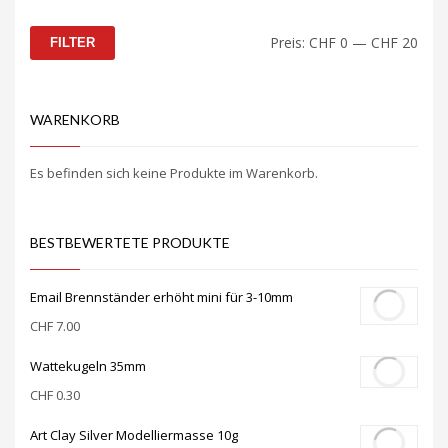
Min.
Max.
Preis:
CHF 0
—
CHF 20
FILTER
Preis
Preis
WARENKORB
Es befinden sich keine Produkte im Warenkorb.
BESTBEWERTETE PRODUKTE
Email Brennständer erhöht mini für 3-10mm
CHF
7.00
Wattekugeln 35mm
CHF
0.30
Art Clay Silver Modelliermasse 10g