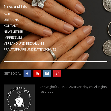
News and Info
AGB
ÜBER UNS
KONTAKT
NEWSLETTER
IMPRESSUM
VERSAND UND BEZAHLUNG
PRIVATSPHÄRE UND DATENSCHUTZ
GET SOCIAL
Copyright© 2015-2026 silver-clay.ch. All rights
reserved
.