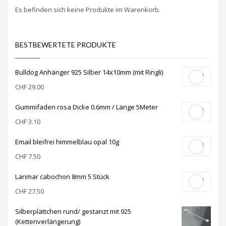
Es befinden sich keine Produkte im Warenkorb.
BESTBEWERTETE PRODUKTE
Bulldog Anhänger 925 Silber 14x10mm (mit Ringli)
CHF
29.00
Gummifaden rosa Dicke 0.6mm / Länge 5Meter
CHF
3.10
Email bleifrei himmelblau opal 10g
CHF
7.50
Larimar cabochon 8mm 5 Stück
CHF
27.50
Silberplättchen rund/ gestanzt mit 925
(Kettenverlängerung)