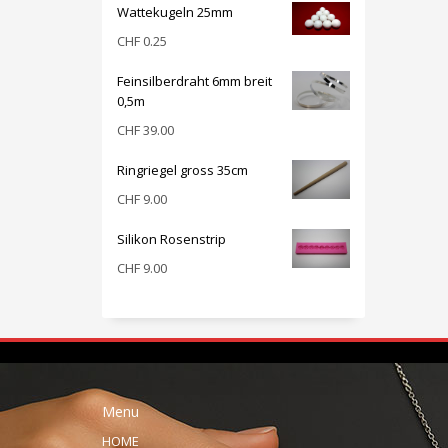
Wattekugeln 25mm
CHF
0.25
Feinsilberdraht 6mm breit
0,5m
CHF
39.00
Ringriegel gross 35cm
CHF
9.00
Silikon Rosenstrip
CHF
9.00
Menu
HOME