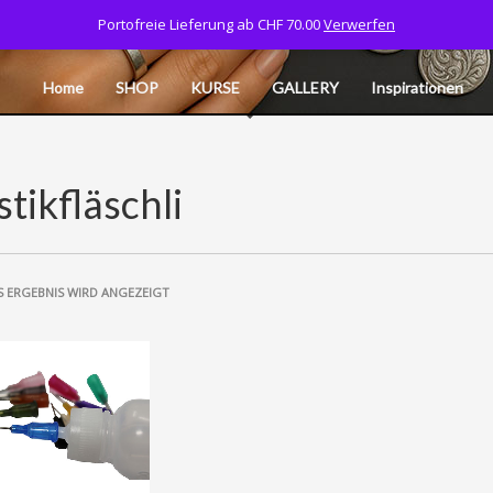
Portofreie Lieferung ab CHF 70.00
Verwerfen
Tel: 077 532 06 40
CART
MY ACCOUNT
L
Home
SHOP
KURSE
GALLERY
Inspirationen
stikfläschli
S ERGEBNIS WIRD ANGEZEIGT