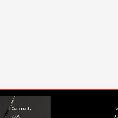
Community
N
BLOG
A