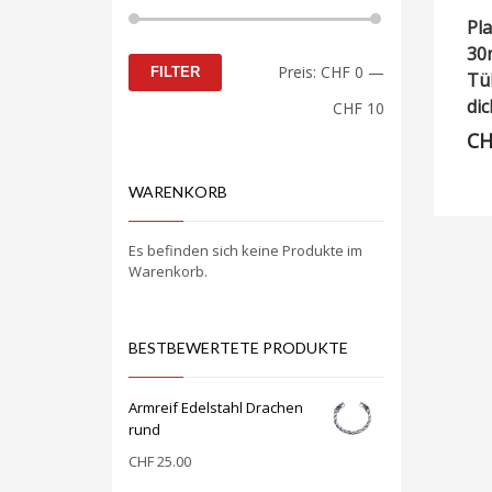
Pla
30m
Min.
Max.
Preis:
CHF 0
—
FILTER
Tül
Preis
Preis
dic
CHF 10
CH
WARENKORB
Es befinden sich keine Produkte im
Warenkorb.
BESTBEWERTETE PRODUKTE
Armreif Edelstahl Drachen
rund
CHF
25.00