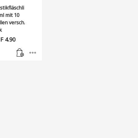
stikfläschli
l mit 10
len versch.
k
F
4.90