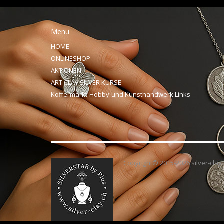
Menu
HOME
ONLINESHOP
AKTIONEN
ART CLAY SILVER KURSE
Koffermarkt-Hobby-und Kunsthandwerk Links
Copyright© 2015-2026 silver-clay.c