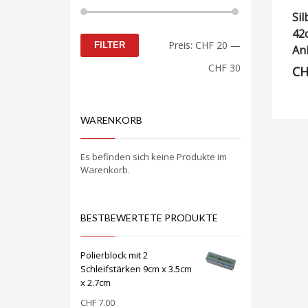
Sil
42
Min.
Max.
Preis:
CHF 20
—
FILTER
An
Preis
Preis
CHF 30
CH
WARENKORB
Es befinden sich keine Produkte im
Warenkorb.
BESTBEWERTETE PRODUKTE
Polierblock mit 2
Schleifstärken 9cm x 3.5cm
x 2.7cm
CHF
7.00