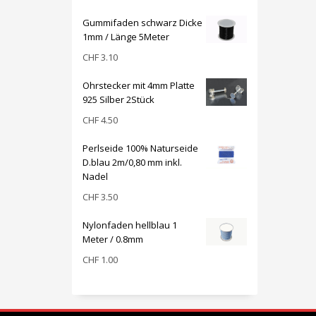
Gummifaden schwarz Dicke
1mm / Länge 5Meter
CHF
3.10
Ohrstecker mit 4mm Platte
925 Silber 2Stück
CHF
4.50
Perlseide 100% Naturseide
D.blau 2m/0,80 mm inkl.
Nadel
CHF
3.50
Nylonfaden hellblau 1
Meter / 0.8mm
CHF
1.00