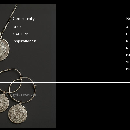
Community
N
BLOG
A
GALLERY
Ü
Inspirationen
K
N
I
V
P
h. All rights reserved
.