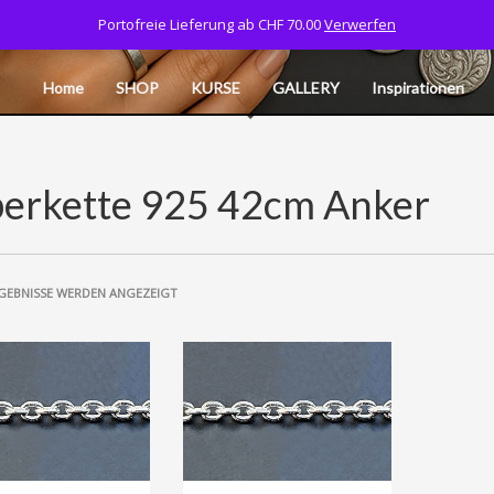
Portofreie Lieferung ab CHF 70.00
Verwerfen
Tel: 077 532 06 40
CART
MY ACCOUNT
L
Home
SHOP
KURSE
GALLERY
Inspirationen
berkette 925 42cm Anker
RGEBNISSE WERDEN ANGEZEIGT