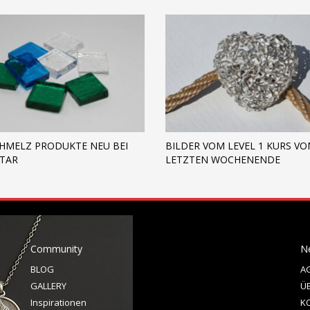
HMELZ PRODUKTE NEU BEI
BILDER VOM LEVEL 1 KURS V
STAR
LETZTEN WOCHENENDE
Community
N
BLOG
A
GALLERY
Ü
Inspirationen
K