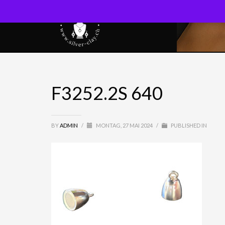
F3252.2S 640
BY
ADMIN
/
MONTAG, 27 MAI 2024
/
PUBLISHED IN