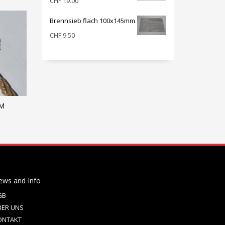
CHF
19.00
Brennsieb flach 100x145mm
CHF
9.50
OM
ews and Info
GB
BER UNS
ONTAKT