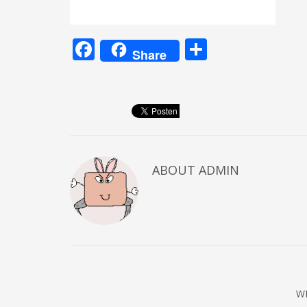
Facebook
Teilen
Share
ABOUT
ADMIN
W