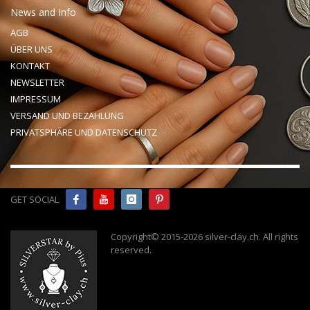
News and Info
AGB
ÜBER UNS
KONTAKT
NEWSLETTER
IMPRESSUM
VERSAND UND BEZAHLUNG
PRIVATSPHÄRE UND DATENSCHUTZ
GET SOCIAL
Copyright© 2015-2026 silver-clay.ch. All rights
reserved
.