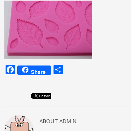
Facebook
Teilen
Share
ABOUT
ADMIN