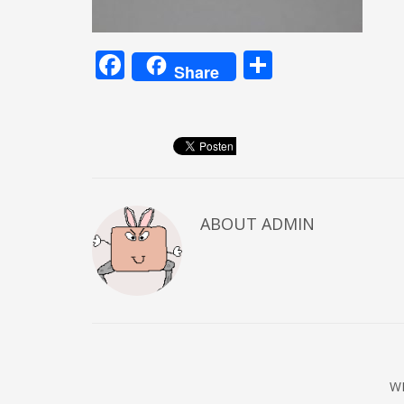
Facebook
Teilen
Share
ABOUT
ADMIN
W