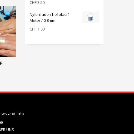
CHF
3.50
Nylonfaden hellblau 1
Meter / 0.8mm
CHF
1.00
R
ews and Info
GB
BER UNS