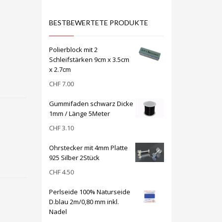
BESTBEWERTETE PRODUKTE
Polierblock mit 2
Schleifstärken 9cm x 3.5cm
x 2.7cm
CHF
7.00
Gummifaden schwarz Dicke
1mm / Länge 5Meter
CHF
3.10
Ohrstecker mit 4mm Platte
925 Silber 2Stück
CHF
4.50
Perlseide 100% Naturseide
D.blau 2m/0,80 mm inkl.
Nadel