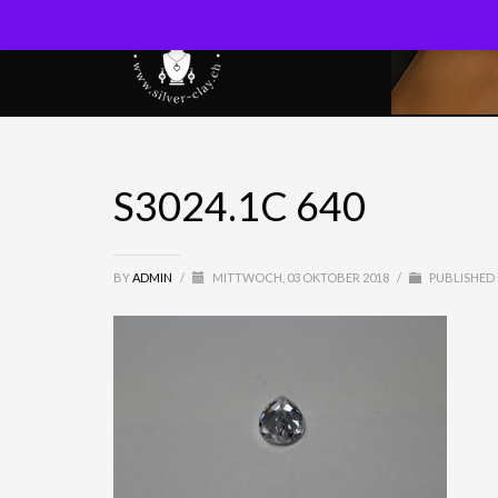
S3024.1C 640
BY
ADMIN
/
MITTWOCH, 03 OKTOBER 2018
/
PUBLISHED 