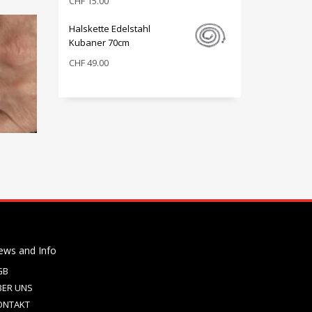
CHF
15.00
Halskette Edelstahl
Kubaner 70cm
CHF
49.00
ews and Info
GB
BER UNS
ONTAKT