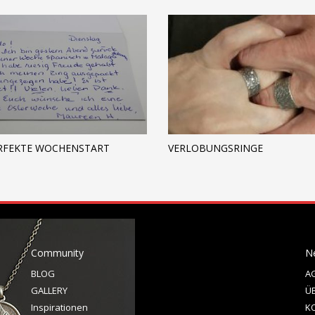
RFEKTE WOCHENSTART
VERLOBUNGSRINGE
Community
N
BLOG
A
GALLERY
Ü
Inspirationen
K