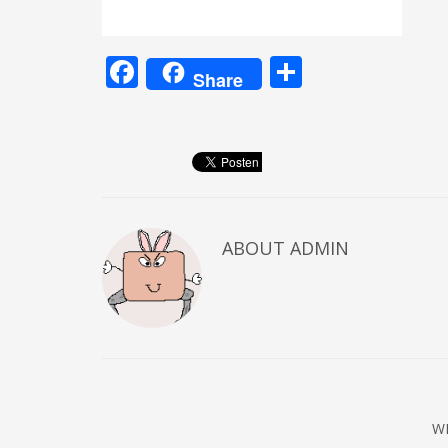
Facebook
Teilen
Share
ABOUT
ADMIN
W