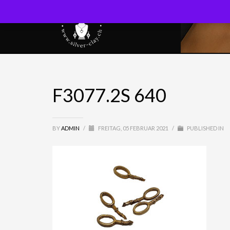
F3077.2S 640
BY
ADMIN
/
FREITAG, 05 FEBRUAR 2021
/
PUBLISHED IN