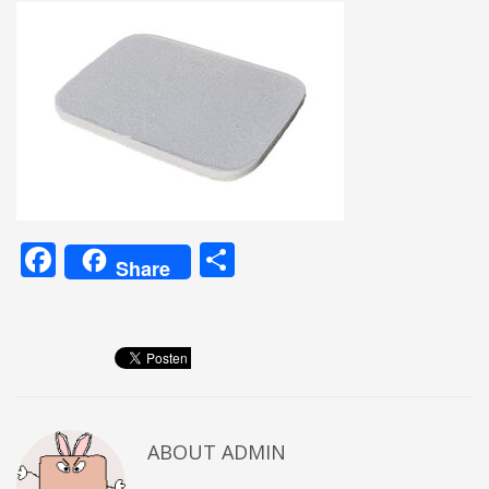
Facebook
Teilen
Share
ABOUT
ADMIN