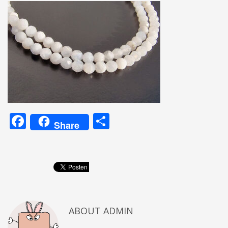
Facebook
Teilen
Share
ABOUT
ADMIN