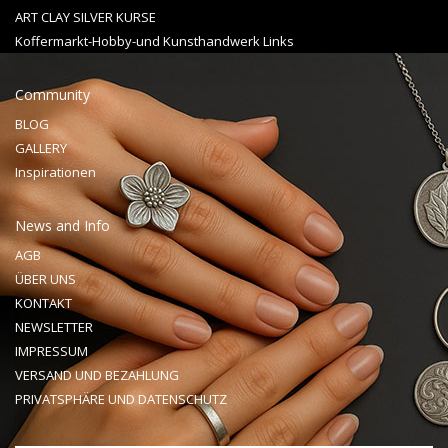
ART CLAY SILVER KURSE
Koffermarkt-Hobby-und Kunsthandwerk Links
Community
BLOG
GALLERY
Inspirationen
News and Info
AGB
ÜBER UNS
KONTAKT
NEWSLETTER
IMPRESSUM
VERSAND UND BEZAHLUNG
PRIVATSPHÄRE UND DATENSCHUTZ