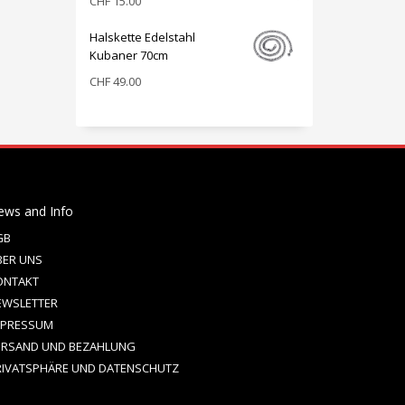
CHF
15.00
Halskette Edelstahl
Kubaner 70cm
CHF
49.00
ews and Info
GB
BER UNS
ONTAKT
EWSLETTER
MPRESSUM
ERSAND UND BEZAHLUNG
RIVATSPHÄRE UND DATENSCHUTZ