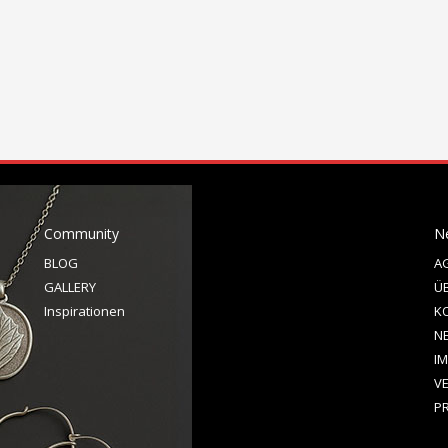
Community
N
BLOG
A
GALLERY
Ü
Inspirationen
K
N
I
V
P