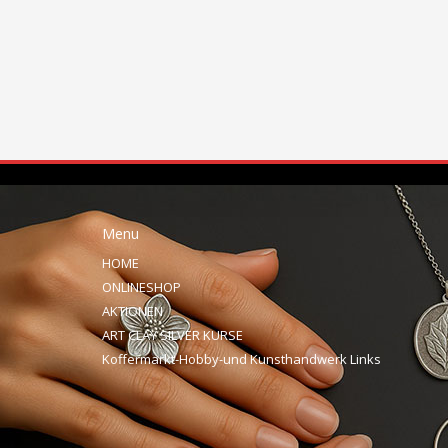
Menu
HOME
ONLINESHOP
AKTIONEN
ART CLAY SILVER KURSE
Koffermarkt-Hobby-und Kunsthandwerk Links