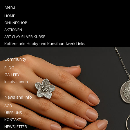
Menu
HOME
ONLINESHOP
AKTIONEN
ART CLAY SILVER KURSE
Koffermarkt-Hobby-und Kunsthandwerk Links
Community
BLOG
GALLERY
Inspirationen
News and Info
AGB
ÜBER UNS
KONTAKT
NEWSLETTER