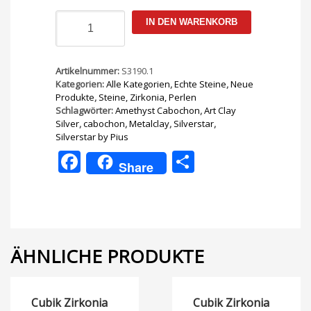
Amethyst
IN DEN WARENKORB
cabochon
6mm
5
Stk.
Artikelnummer:
S3190.1
Menge
Kategorien:
Alle Kategorien
,
Echte Steine
,
Neue
Produkte
,
Steine, Zirkonia, Perlen
Schlagwörter:
Amethyst Cabochon
,
Art Clay
Silver
,
cabochon
,
Metalclay
,
Silverstar
,
Silverstar by Pius
Facebook
Teilen
Share
ÄHNLICHE PRODUKTE
Cubik Zirkonia
Cubik Zirkonia