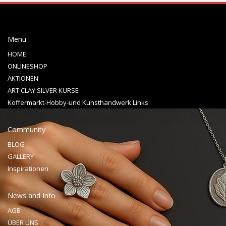
Menu
HOME
ONLINESHOP
AKTIONEN
ART CLAY SILVER KURSE
Koffermarkt-Hobby-und Kunsthandwerk Links
Community
BLOG
GALLERY
Inspirationen
News and Info
AGB
ÜBER UNS