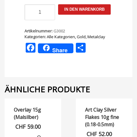
Art
IN DEN WARENKORB
Clay
Gold
Paste
1,5g
Artikelnummer:
G3002
Menge
Kategorien:
Alle Kategorien
,
Gold
,
Metalclay
Facebook
Teilen
Share
ÄHNLICHE PRODUKTE
Overlay 15g
Art Clay Silver
(Malsilber)
Flakes 10g fine
(0.18-0.5mm)
CHF
59.00
CHF
52.00