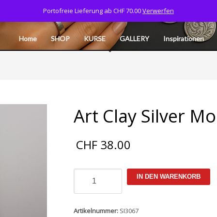
Portofreie Lieferung ab CHF 70.00
Verwerfen
Tel: 077 532 06 40
CART
MY ACCOUNT
L
Home
SHOP
KURSE
GALLERY
Inspirationen
Art Clay Silver M
CHF
38.00
Art
IN DEN WARENKORB
Clay
Silver
Modelliermasse
7g
Artikelnummer:
SI3067