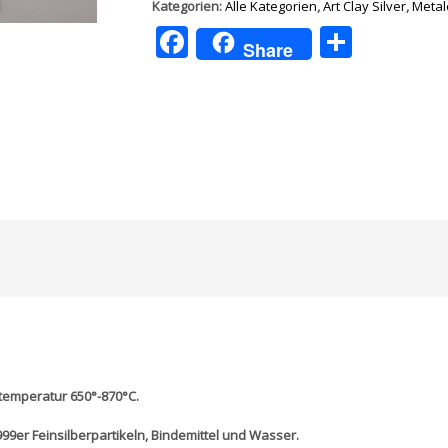
Menge
Kategorien:
Alle Kategorien
,
Art Clay Silver
,
Metal
Facebook
Teilen
Share
temperatur 650°-870°C.
99er Feinsilberpartikeln, Bindemittel und Wasser.