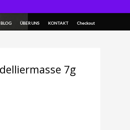
OGIN
MY CART
BLOG
ÜBER UNS
KONTAKT
Checkout
odelliermasse 7g