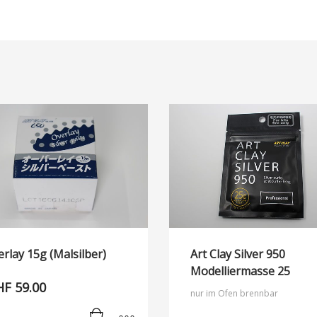
rlay 15g (Malsilber)
Art Clay Silver 950
Modelliermasse 25
HF
59.00
nur im Ofen brennbar