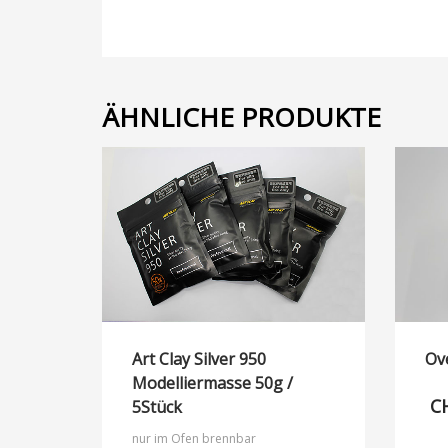
ÄHNLICHE PRODUKTE
Art Clay Silver 950
Ove
Modelliermasse 50g /
C
5Stück
nur im Ofen brennbar