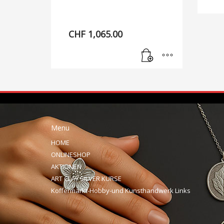
CHF
1,065.00
Menu
HOME
ONLINESHOP
AKTIONEN
ART CLAY SILVER KURSE
Koffermarkt-Hobby-und Kunsthandwerk Links