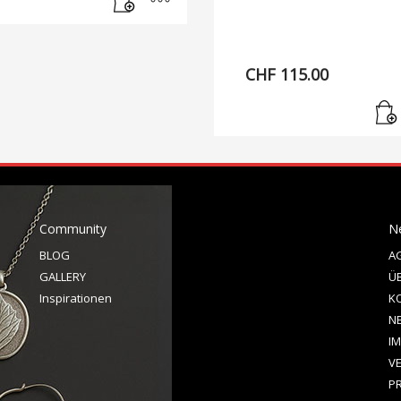
CHF
115.00
Community
N
BLOG
A
GALLERY
Ü
Inspirationen
K
N
I
V
P