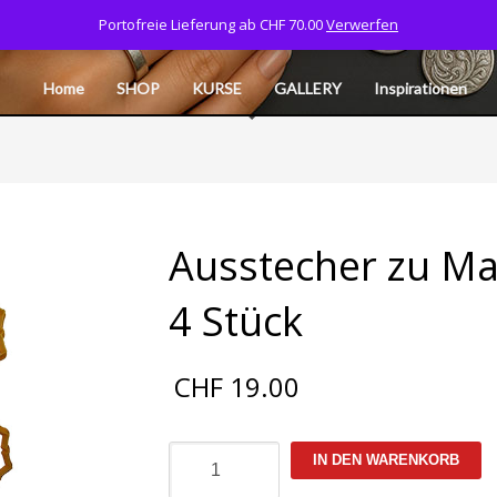
Portofreie Lieferung ab CHF 70.00
Verwerfen
Tel: 077 532 06 40
CART
MY ACCOUNT
L
Home
SHOP
KURSE
GALLERY
Inspirationen
Ausstecher zu Ma
4 Stück
CHF
19.00
Ausstecher
IN DEN WARENKORB
zu
Mandala