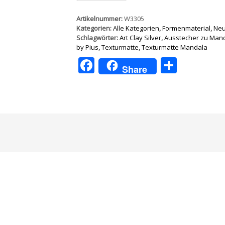
Nr.
M11/
Artikelnummer:
W3305
4
Kategorien:
Alle Kategorien
,
Formenmaterial
,
Neu
Stück
Schlagwörter:
Art Clay Silver
,
Ausstecher zu Mand
Menge
by Pius
,
Texturmatte
,
Texturmatte Mandala
Facebook
Teilen
Share