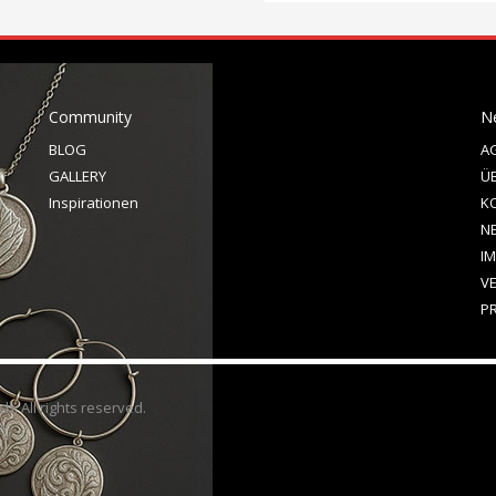
Community
N
BLOG
A
GALLERY
Ü
Inspirationen
K
N
I
V
P
h. All rights reserved
.