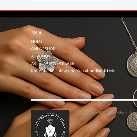
Menu
HOME
ONLINESHOP
AKTIONEN
ART CLAY SILVER KURSE
Koffermarkt-Hobby-und Kunsthandwerk Links
Copyright© 2015-2026 silver-clay.c