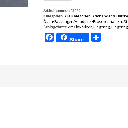
6mm
/
Artikelnummer:
F3089
0.8mm
Kategorien:
Alle Kategorien
,
Armbänder & Halsket
10Stück
Ösen/Fassungen/Headpins/Broschennadeln
,
Si
Menge
Schlagwörter:
Art Clay Silver
,
Biegering
,
Biegering
Facebook
Teilen
Share