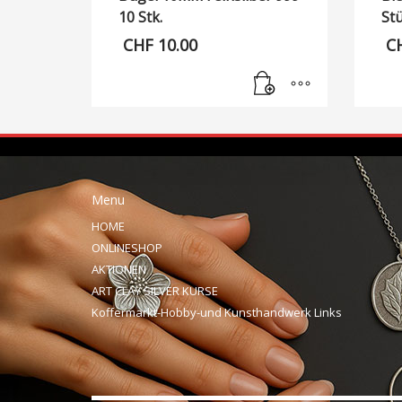
10 Stk.
St
CHF
10.00
C
Menu
HOME
ONLINESHOP
AKTIONEN
ART CLAY SILVER KURSE
Koffermarkt-Hobby-und Kunsthandwerk Links