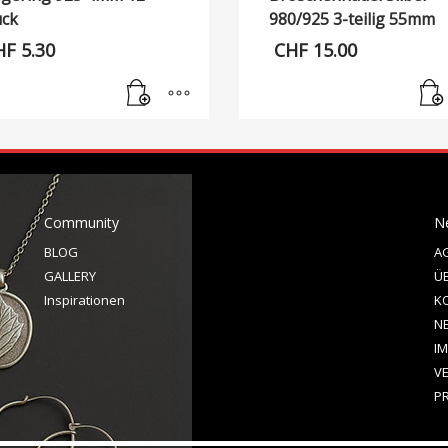
ück
980/925 3-teilig 55mm
HF
5.30
CHF
15.00
Community
N
BLOG
A
GALLERY
Ü
Inspirationen
K
N
I
V
P