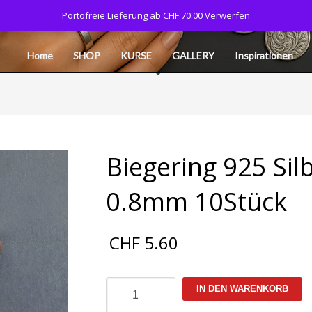
Portofreie Lieferung ab CHF 70.00
Verwerfen
Tel: 077 532 06 40
CART
MY ACCOUNT
L
Home
SHOP
KURSE
GALLERY
Inspirationen
Biegering 925 Si
0.8mm 10Stück
CHF
5.60
Biegering
IN DEN WARENKORB
925
Silber