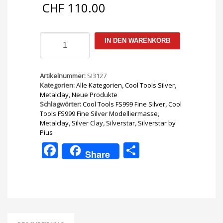
CHF
110.00
Cool
IN DEN WARENKORB
Tools
FS999
Fine
Silver
Artikelnummer:
SI3127
Modelliermasse
Kategorien:
Alle Kategorien
,
Cool Tools Silver
,
25g
Metalclay
,
Neue Produkte
Menge
Schlagwörter:
Cool Tools FS999 Fine Silver
,
Cool
Tools FS999 Fine Silver Modelliermasse
,
Metalclay
,
Silver Clay
,
Silverstar
,
Silverstar by
Pius
Facebook
Teilen
Share