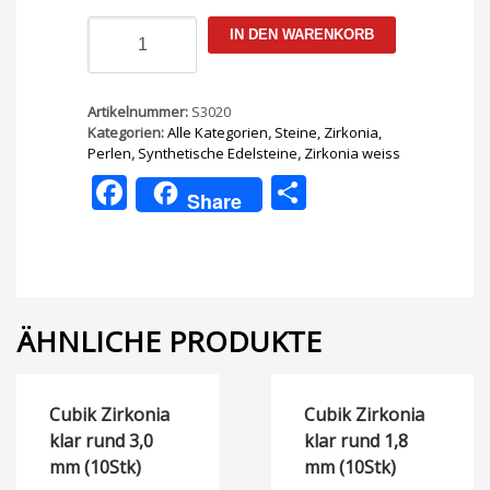
Cubic
IN DEN WARENKORB
Zirconia
klar
6x6mm
Stern
Artikelnummer:
S3020
Menge
Kategorien:
Alle Kategorien
,
Steine, Zirkonia,
Perlen
,
Synthetische Edelsteine
,
Zirkonia weiss
Facebook
Teilen
Share
ÄHNLICHE PRODUKTE
Cubik Zirkonia
Cubik Zirkonia
klar rund 3,0
klar rund 1,8
mm (10Stk)
mm (10Stk)