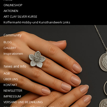
ONLINESHOP
AKTIONEN
ART CLAY SILVER KURSE
Koffermarkt-Hobby-und Kunsthandwerk Links
Community
BLOG
GALLERY
Inspirationen
News and Info
AGB
ÜBER UNS
KONTAKT
NEWSLETTER
IMPRESSUM
VERSAND UND BEZAHLUNG