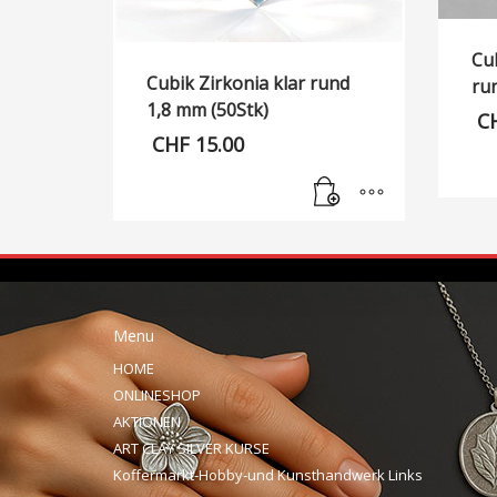
Cu
Cubik Zirkonia klar rund
ru
1,8 mm (50Stk)
C
CHF
15.00
Menu
HOME
ONLINESHOP
AKTIONEN
ART CLAY SILVER KURSE
Koffermarkt-Hobby-und Kunsthandwerk Links