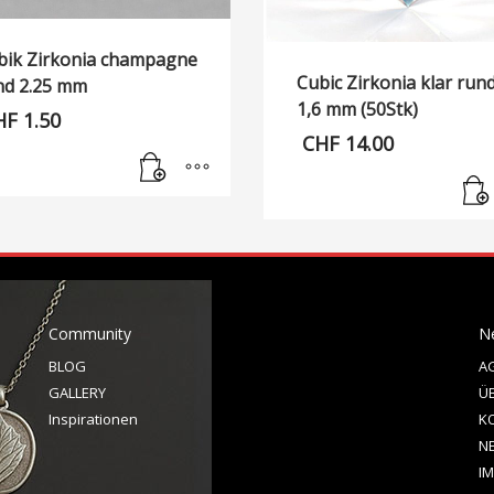
bik Zirkonia champagne
Cubic Zirkonia klar run
nd 2.25 mm
1,6 mm (50Stk)
HF
1.50
CHF
14.00
Community
N
BLOG
A
GALLERY
Ü
Inspirationen
K
N
I