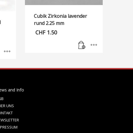
Cubik Zirkonia lavender
d
rund 2.25 mm
CHF
1.50
ews and Info
GB
BER UNS
ONTAKT
EWSLETTER
MPRESSUM