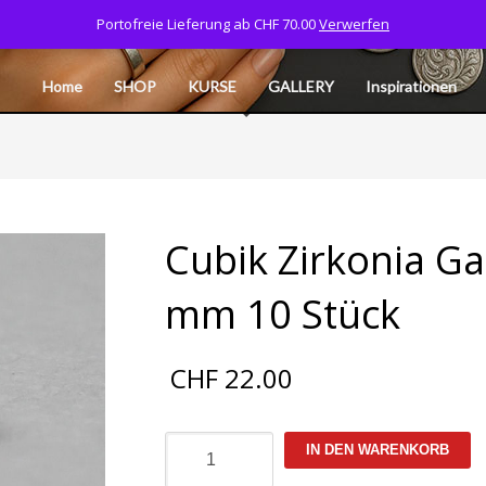
Portofreie Lieferung ab CHF 70.00
Verwerfen
Tel: 077 532 06 40
CART
MY ACCOUNT
L
Home
SHOP
KURSE
GALLERY
Inspirationen
Cubik Zirkonia Ga
mm 10 Stück
CHF
22.00
Cubik
IN DEN WARENKORB
Zirkonia
Garnet