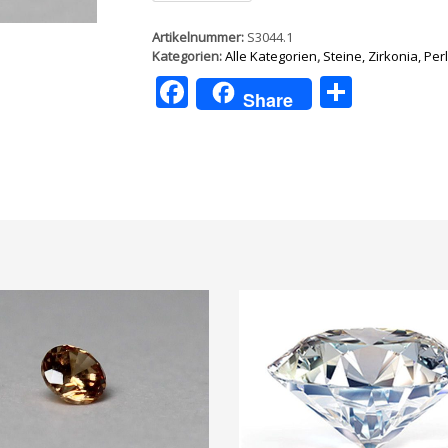
Rot
rund
Artikelnummer:
S3044.1
5
Kategorien:
Alle Kategorien
,
Steine, Zirkonia, Per
mm
Facebook
Teilen
10
Share
Stück
Menge