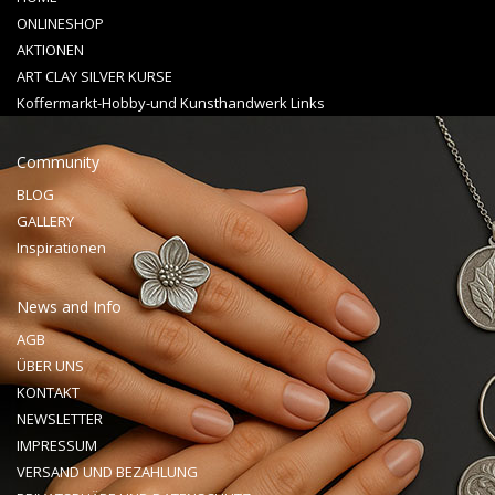
ONLINESHOP
AKTIONEN
ART CLAY SILVER KURSE
Koffermarkt-Hobby-und Kunsthandwerk Links
Community
BLOG
GALLERY
Inspirationen
News and Info
AGB
ÜBER UNS
KONTAKT
NEWSLETTER
IMPRESSUM
VERSAND UND BEZAHLUNG