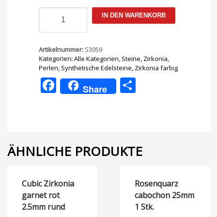
Cubik
IN DEN WARENKORB
Zirkonia
golden
yellow
rund
Artikelnummer:
S3059
2
Kategorien:
Alle Kategorien
,
Steine, Zirkonia,
mm
Perlen
,
Synthetische Edelsteine
,
Zirkonia farbig
Menge
Facebook
Teilen
Share
ÄHNLICHE PRODUKTE
Cubic Zirkonia
Rosenquarz
garnet rot
cabochon 25mm
2.5mm rund
1 Stk.