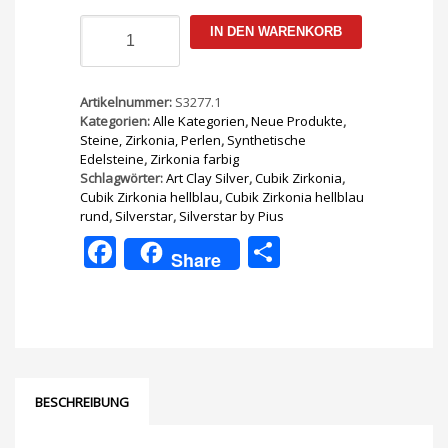
Cubik
IN DEN WARENKORB
Zirkonia
hellblau
rund
2,0
Artikelnummer:
S3277.1
mm
Kategorien:
Alle Kategorien
,
Neue Produkte
,
10Stk
Steine, Zirkonia, Perlen
,
Synthetische
Menge
Edelsteine
,
Zirkonia farbig
Schlagwörter:
Art Clay Silver
,
Cubik Zirkonia
,
Cubik Zirkonia hellblau
,
Cubik Zirkonia hellblau
rund
,
Silverstar
,
Silverstar by Pius
Facebook
Teilen
Share
BESCHREIBUNG