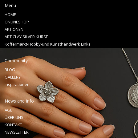
Menu
HOME
ONLINESHOP
AKTIONEN
ART CLAY SILVER KURSE
Koffermarkt-Hobby-und Kunsthandwerk Links
Community
BLOG
GALLERY
Inspirationen
News and Info
AGB
ÜBER UNS
KONTAKT
NEWSLETTER