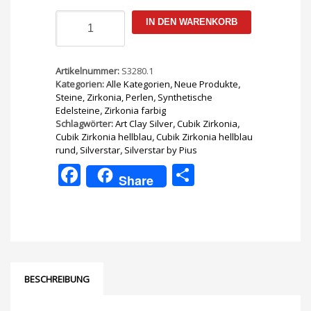
Cubik
IN DEN WARENKORB
Zirkonia
hellblau
rund
3,5
Artikelnummer:
S3280.1
mm
Kategorien:
Alle Kategorien
,
Neue Produkte
,
10Stk
Steine, Zirkonia, Perlen
,
Synthetische
Menge
Edelsteine
,
Zirkonia farbig
Schlagwörter:
Art Clay Silver
,
Cubik Zirkonia
,
Cubik Zirkonia hellblau
,
Cubik Zirkonia hellblau
rund
,
Silverstar
,
Silverstar by Pius
Facebook
Teilen
Share
BESCHREIBUNG