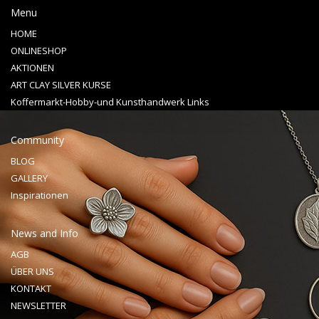
Menu
HOME
ONLINESHOP
AKTIONEN
ART CLAY SILVER KURSE
Koffermarkt-Hobby-und Kunsthandwerk Links
Community
BLOG
GALLERY
Inspirationen
News and Info
AGB
ÜBER UNS
KONTAKT
NEWSLETTER