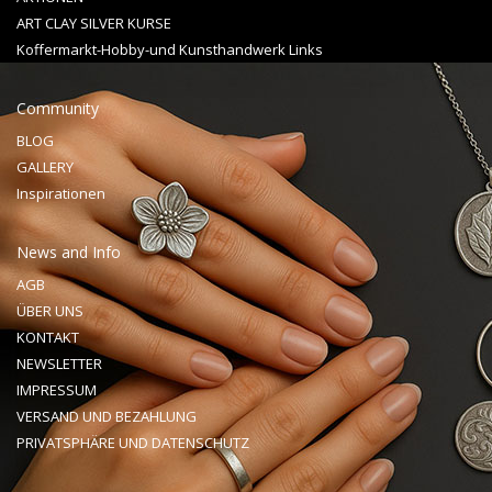
ART CLAY SILVER KURSE
Koffermarkt-Hobby-und Kunsthandwerk Links
Community
BLOG
GALLERY
Inspirationen
News and Info
AGB
ÜBER UNS
KONTAKT
NEWSLETTER
IMPRESSUM
VERSAND UND BEZAHLUNG
PRIVATSPHÄRE UND DATENSCHUTZ