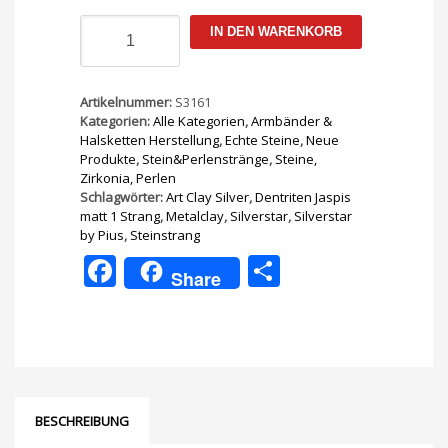
Dentriten
IN DEN WARENKORB
Jaspis
matt
6,5mm
1
Artikelnummer:
S3161
Strang
Kategorien:
Alle Kategorien
,
Armbänder &
Menge
Halsketten Herstellung
,
Echte Steine
,
Neue
Produkte
,
Stein&Perlenstränge
,
Steine,
Zirkonia, Perlen
Schlagwörter:
Art Clay Silver
,
Dentriten Jaspis
matt 1 Strang
,
Metalclay
,
Silverstar
,
Silverstar
by Pius
,
Steinstrang
Facebook
Teilen
Share
BESCHREIBUNG