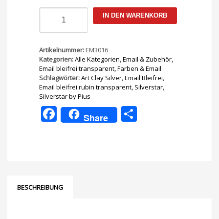
Email
IN DEN WARENKORB
bleifrei
rubin
transparent
10g
Artikelnummer:
EM3016
Menge
Kategorien:
Alle Kategorien
,
Email & Zubehör
,
Email bleifrei transparent
,
Farben & Email
Schlagwörter:
Art Clay Silver
,
Email Bleifrei
,
Email bleifrei rubin transparent
,
Silverstar
,
Silverstar by Pius
Facebook
Teilen
Share
BESCHREIBUNG