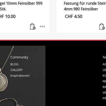
gel 10mm Feinsilber 999
Fassung für runde Stei
Stk.
4mm 980 Feinsilber
HF
10.00
CHF
4.50
Community
N
BLOG
A
GALLERY
Ü
Inspirationen
K
N
I
V
P