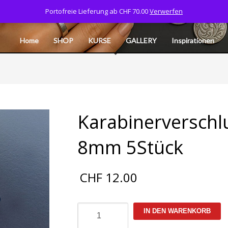
Portofreie Lieferung ab CHF 70.00
Verwerfen
Tel: 077 532 06 40
CART
MY ACCOUNT
L
Home
SHOP
KURSE
GALLERY
Inspirationen
Karabinerverschlu
8mm 5Stück
CHF
12.00
Karabinerverschluss
IN DEN WARENKORB
925
Silber