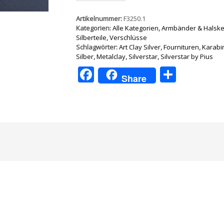
8mm
5Stück
Artikelnummer:
F3250.1
Menge
Kategorien:
Alle Kategorien
,
Armbänder & Halsket
Silberteile
,
Verschlüsse
Schlagwörter:
Art Clay Silver
,
Fournituren
,
Karabi
Silber
,
Metalclay
,
Silverstar
,
Silverstar by Pius
Facebook
Teilen
Share