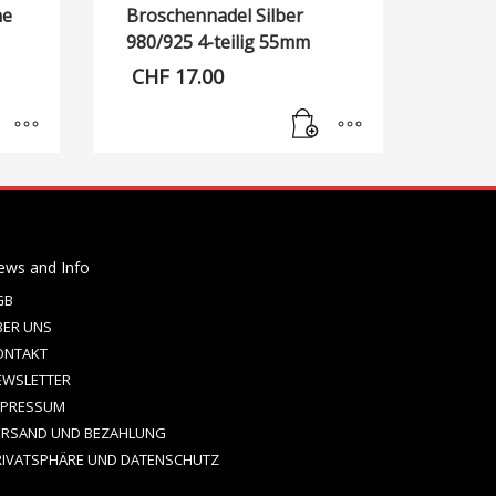
ne
Broschennadel Silber
980/925 4-teilig 55mm
CHF
17.00
ews and Info
GB
BER UNS
ONTAKT
EWSLETTER
MPRESSUM
ERSAND UND BEZAHLUNG
RIVATSPHÄRE UND DATENSCHUTZ