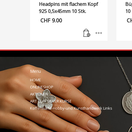
Headpins mit flachem Kopf
Bü
925 0,5x45mm 10 Stk.
10 
CHF
9.00
C
Menu
HOME
ONLINESHOP
AKTIONEN
ART CLAY SILVER KURSE
Koffermarkt-Hobby-und Kunsthandwerk Links