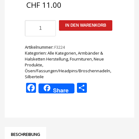
CHF
11.00
Klappkapseln
IN DEN WARENKORB
mit
Ring
/
925
Artikelnummer:
F3224
Silber
Kategorien:
Alle Kategorien
,
Armbänder &
4mm
Halsketten Herstellung
,
Fournituren
,
Neue
10
Produkte
,
Stück
Ösen/Fassungen/Headpins/Broschennadeln
,
Menge
Silberteile
Facebook
Teilen
Share
BESCHREIBUNG