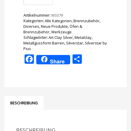
Menge
Artikelnummer:
W3379
Kategorien:
Alle Kategorien
,
Brennzubehör
,
Diverses
,
Neue Produkte
,
Öfen &
Brennzubehör
,
Werkzeuge
Schlagwörter:
Art Clay Silver
,
Metalclay
,
Metallgussform Barren
,
Silverstar
,
Silverstar by
Pius
Facebook
Teilen
Share
BESCHREIBUNG
BESCHREIBUNG