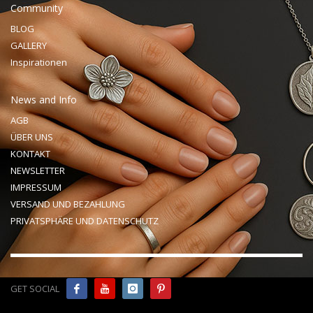
Community
BLOG
GALLERY
Inspirationen
News and Info
AGB
ÜBER UNS
KONTAKT
NEWSLETTER
IMPRESSUM
VERSAND UND BEZAHLUNG
PRIVATSPHÄRE UND DATENSCHUTZ
GET SOCIAL