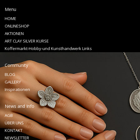
Menu
HOME
ONLINESHOP
AKTIONEN
ART CLAY SILVER KURSE
Koffermarkt-Hobby-und Kunsthandwerk Links
Community
BLOG
GALLERY
Inspirationen
News and Info
AGB
ÜBER UNS
KONTAKT
NEWSLETTER