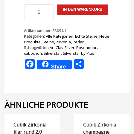
Rosenquarz
IN DEN WARENKORB
cabochon
16mm
5
Stk.
Artikelnummer:
S3091.1
Menge
Kategorien:
Alle Kategorien
,
Echte Steine
,
Neue
Produkte
,
Steine, Zirkonia, Perlen
Schlagwörter:
Art Clay Silver
,
Rosenquarz
cabochon
,
Silverstar
,
Silverstar by Pius
Facebook
Teilen
Share
ÄHNLICHE PRODUKTE
Cubik Zirkonia
Cubik Zirkonia
klar rund 2,0
champagne