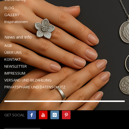
BLOG
GALLERY
Inspirationen
News and Info
AGB
ÜBER UNS
KONTAKT
NEWSLETTER
IMPRESSUM
VERSAND UND BEZAHLUNG
PRIVATSPHÄRE UND DATENSCHUTZ
GET SOCIAL