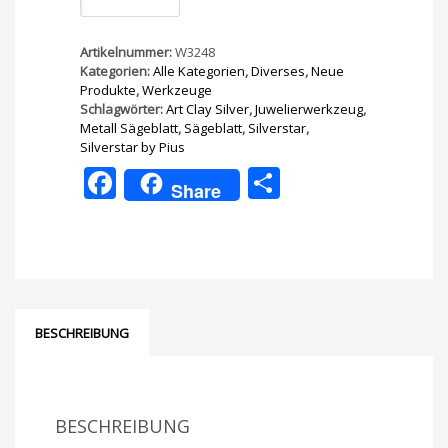
3/0
12
Stück
Artikelnummer:
W3248
Menge
Kategorien:
Alle Kategorien
,
Diverses
,
Neue
Produkte
,
Werkzeuge
Schlagwörter:
Art Clay Silver
,
Juwelierwerkzeug
,
Metall Sägeblatt
,
Sägeblatt
,
Silverstar
,
Silverstar by Pius
Facebook
Teilen
Share
BESCHREIBUNG
BESCHREIBUNG