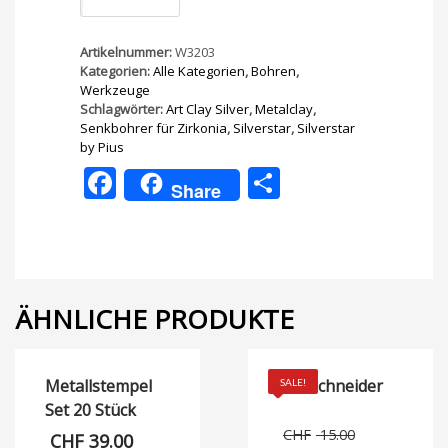
Zirkonia
1,5mm
Menge
Artikelnummer:
W3203
Kategorien:
Alle Kategorien
,
Bohren
,
Werkzeuge
Schlagwörter:
Art Clay Silver
,
Metalclay
,
Senkbohrer für Zirkonia
,
Silverstar
,
Silverstar
by Pius
Facebook
Teilen
Share
ÄHNLICHE PRODUKTE
Metallstempel
Glasschneider
SALE!
Set 20 Stück
Ursprüng
CHF
15.00
CHF
39.00