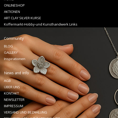
ONLINESHOP
AKTIONEN
ART CLAY SILVER KURSE
Koffermarkt-Hobby-und Kunsthandwerk Links
Community
BLOG
GALLERY
Inspirationen
News and Info
AGB
ÜBER UNS
KONTAKT
NEWSLETTER
IMPRESSUM
VERSAND UND BEZAHLUNG