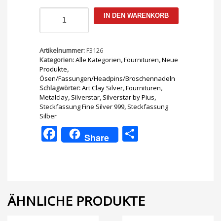
Steckfassung
IN DEN WARENKORB
6mm
Fine
Silver
999
Artikelnummer:
F3126
Menge
Kategorien:
Alle Kategorien
,
Fournituren
,
Neue
Produkte
,
Ösen/Fassungen/Headpins/Broschennadeln
Schlagwörter:
Art Clay Silver
,
Fournituren
,
Metalclay
,
Silverstar
,
Silverstar by Pius
,
Steckfassung Fine Silver 999
,
Steckfassung
Silber
Facebook
Teilen
Share
ÄHNLICHE PRODUKTE