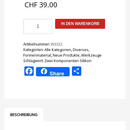
CHF
39.00
Zwei
IN DEN WARENKORB
Komponenten
Silikon
300
gr.
Artikelnummer:
W3322
(flexible
Kategorien:
Alle Kategorien
,
Diverses
,
Version)
Formenmaterial
,
Neue Produkte
,
Werkzeuge
Menge
Schlagwort:
Zwei Komponenten Silikon
Facebook
Teilen
Share
BESCHREIBUNG