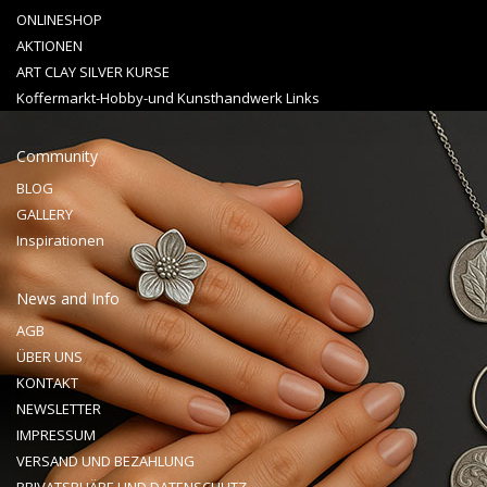
ONLINESHOP
AKTIONEN
ART CLAY SILVER KURSE
Koffermarkt-Hobby-und Kunsthandwerk Links
Community
BLOG
GALLERY
Inspirationen
News and Info
AGB
ÜBER UNS
KONTAKT
NEWSLETTER
IMPRESSUM
VERSAND UND BEZAHLUNG
PRIVATSPHÄRE UND DATENSCHUTZ