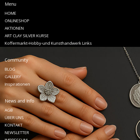
Menu
HOME
ONLINESHOP
AKTIONEN
ART CLAY SILVER KURSE
Koffermarkt-Hobby-und Kunsthandwerk Links
Community
BLOG
GALLERY
Inspirationen
News and Info
AGB
ÜBER UNS
KONTAKT
NEWSLETTER
IMPRESSUM