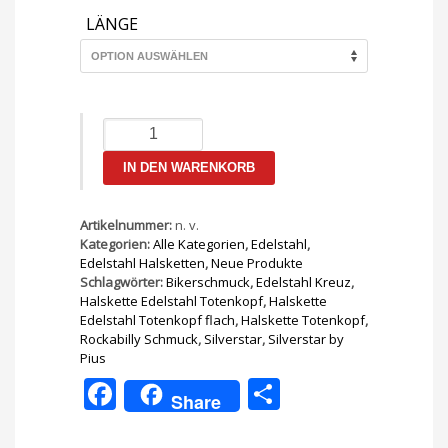
bis
CHF 65.
LÄNGE
Halskette
Edelstahl
Totenkopf
IN DEN WARENKORB
flach
Menge
Artikelnummer:
n. v.
Kategorien:
Alle Kategorien
,
Edelstahl
,
Edelstahl Halsketten
,
Neue Produkte
Schlagwörter:
Bikerschmuck
,
Edelstahl Kreuz
,
Halskette Edelstahl Totenkopf
,
Halskette
Edelstahl Totenkopf flach
,
Halskette Totenkopf
,
Rockabilly Schmuck
,
Silverstar
,
Silverstar by
Pius
Facebook
Teilen
Share